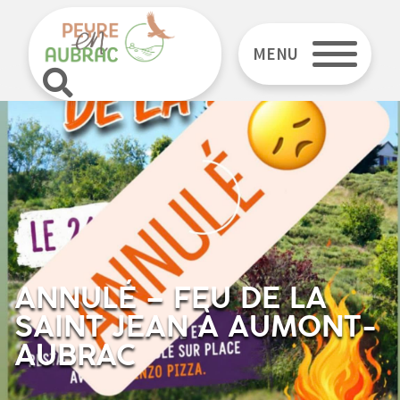
MENU
ANNULÉ – FEU DE LA
SAINT JEAN À AUMONT-
AUBRAC