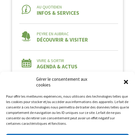
AU QUOTIDIEN
INFOS & SERVICES
PEYRE EN AUBRAC
DÉCOUVRIR & VISITER
VIVRE & SORTIR
AGENDA & ACTUS
Gérer le consentement aux
cookies
Pour offrir les meilleures expériences, nous utilisons des technologies telles que
les cookies pour stocker et/ou accéder aux informations des appareils. Le fait de
consentir à ces technologies nous permettra de traiter des données telles que le
comportement de navigation ou les ID uniques sur ce site. Le fait de ne pas
Tous droits réservés à la Commune de Peyre en
consentir ou de retirer son consentement peut avoir un effet négatif sur
Aubrac2026 -
Mentions légales
-
Politique de
certaines caractéristiques et fonctions.
confidentialité
Conception et Développement :
AFA-Multimedia