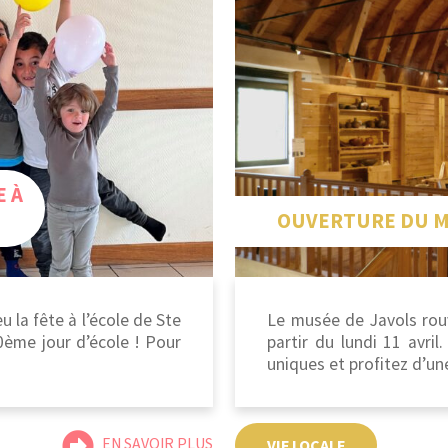
E À
OUVERTURE DU M
eu la fête à l’école de Ste
Le musée de Javols rouv
0ème jour d’école ! Pour
partir du lundi 11 avri
uniques et profitez d’une
EN SAVOIR PLUS
VIE LOCALE