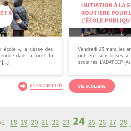
INITIATION À LA 
ÊT À
ROUTIÈRE POUR L
L’ÉCOLE PUBLIQU
r école », la classe des
Vendredi 25 mars, les e
rendue dans la forêt du
ont été sensibilisés à 
[...]
scolaires. L’ADATEEP (As
EN SAVOIR PLUS
VIE SCOLAIRE
24
GE
18
19
20
21
22
23
25
26
27
28