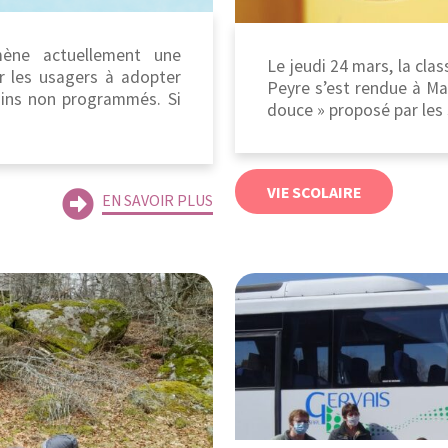
mène actuellement une
Le jeudi 24 mars, la cla
 les usagers à adopter
Peyre s’est rendue à Mar
oins non programmés. Si
douce » proposé par les s
VIE SCOLAIRE
EN SAVOIR PLUS