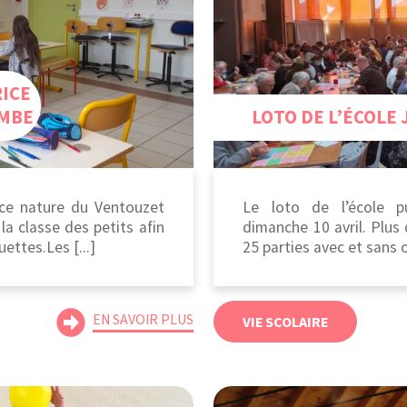
ICE
OMBE
LOTO DE L’ÉCOLE J
rice nature du Ventouzet
Le loto de l’école p
la classe des petits afin
dimanche 10 avril. Plus
ettes.Les [...]
25 parties avec et sans o
EN SAVOIR PLUS
VIE SCOLAIRE