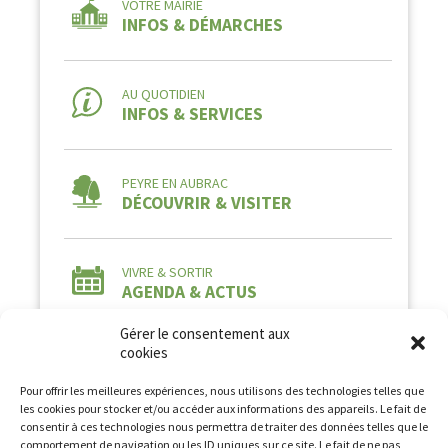
VOTRE MAIRIE
INFOS & DÉMARCHES
AU QUOTIDIEN
INFOS & SERVICES
PEYRE EN AUBRAC
DÉCOUVRIR & VISITER
VIVRE & SORTIR
AGENDA & ACTUS
Gérer le consentement aux
cookies
Pour offrir les meilleures expériences, nous utilisons des technologies telles que
les cookies pour stocker et/ou accéder aux informations des appareils. Le fait de
consentir à ces technologies nous permettra de traiter des données telles que le
comportement de navigation ou les ID uniques sur ce site. Le fait de ne pas