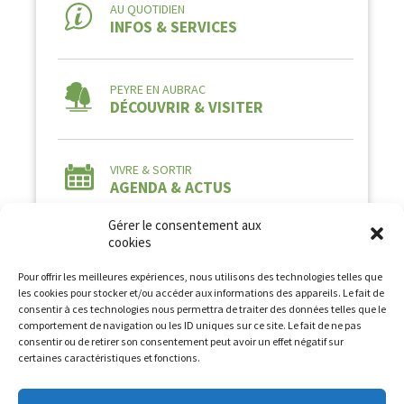
AU QUOTIDIEN
INFOS & SERVICES
PEYRE EN AUBRAC
DÉCOUVRIR & VISITER
VIVRE & SORTIR
AGENDA & ACTUS
Gérer le consentement aux
cookies
Pour offrir les meilleures expériences, nous utilisons des technologies telles que
les cookies pour stocker et/ou accéder aux informations des appareils. Le fait de
consentir à ces technologies nous permettra de traiter des données telles que le
comportement de navigation ou les ID uniques sur ce site. Le fait de ne pas
Tous droits réservés à la Commune de Peyre en
consentir ou de retirer son consentement peut avoir un effet négatif sur
Aubrac2026 -
Mentions légales
-
Politique de
certaines caractéristiques et fonctions.
confidentialité
Conception et Développement :
AFA-Multimedia