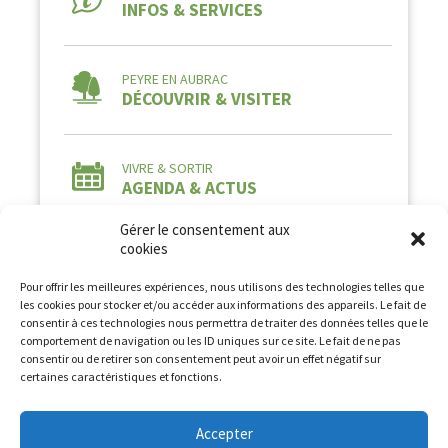
INFOS & SERVICES
PEYRE EN AUBRAC
DÉCOUVRIR & VISITER
VIVRE & SORTIR
AGENDA & ACTUS
Gérer le consentement aux
cookies
Pour offrir les meilleures expériences, nous utilisons des technologies telles que
les cookies pour stocker et/ou accéder aux informations des appareils. Le fait de
consentir à ces technologies nous permettra de traiter des données telles que le
comportement de navigation ou les ID uniques sur ce site. Le fait de ne pas
Tous droits réservés à la Commune de Peyre en
consentir ou de retirer son consentement peut avoir un effet négatif sur
Aubrac2026 -
Mentions légales
-
Politique de
certaines caractéristiques et fonctions.
confidentialité
Conception et Développement :
AFA-Multimedia
Accepter