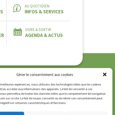
AU QUOTIDIEN
ES
INFOS & SERVICES
VIVRE & SORTIR
ER
AGENDA & ACTUS
Gérer le consentement aux cookies
que de confidentialité
es meilleures expériences, nous utilisons des technologies telles que les cookies
et/ou accéder aux informations des appareils. Le fait de consentir à ces
 nous permettra de traiter des données telles que le comportement de navigation
ques sur ce site. Le fait de ne pas consentir ou de retirer son consentement peut
t négatif sur certaines caractéristiques et fonctions.