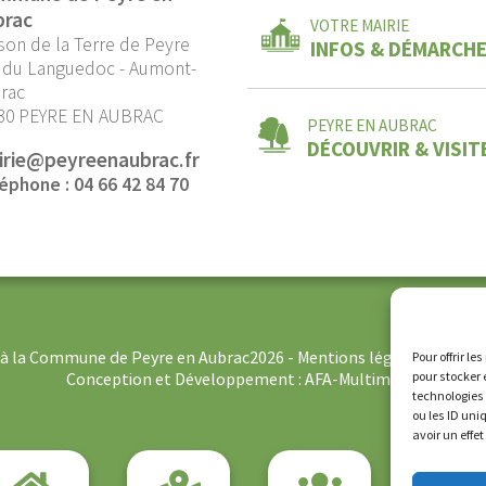
brac
VOTRE MAIRIE
son de la Terre de Peyre
INFOS & DÉMARCH
 du Languedoc - Aumont-
rac
30 PEYRE EN AUBRAC
PEYRE EN AUBRAC
DÉCOUVRIR & VISIT
irie@peyreenaubrac.fr
éphone : 04 66 42 84 70
s à la Commune de Peyre en Aubrac2026 -
Mentions légales
-
Politi
Pour offrir l
pour stocker 
Conception et Développement :
AFA-Multimedia
technologies
ou les ID uni
avoir un effe