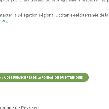
space public. les travaux doivent également respecter les 
tacter la Délégation Régional Occitanie-Méditérranée de la
.org
 : AIDES FINANCIÈRES DE LA FONDATION DU PATRIMOINE
mmune de Peyre en