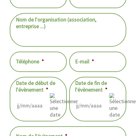
Nom de l'organisation (association,
entreprise ...)
Téléphone
*
E-mail
*
Date de début de
Date de fin de
l'évènement
*
l'évènement
*
JJ
JJ
slash
slash
MM
MM
slash
slash
AAAA
AAAA