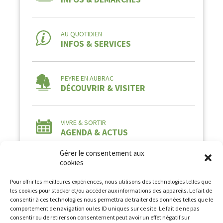
AU QUOTIDIEN
INFOS & SERVICES
PEYRE EN AUBRAC
DÉCOUVRIR & VISITER
VIVRE & SORTIR
AGENDA & ACTUS
Gérer le consentement aux
cookies
Pour offrir les meilleures expériences, nous utilisons des technologies telles que
les cookies pour stocker et/ou accéder aux informations des appareils. Le fait de
consentir à ces technologies nous permettra de traiter des données telles que le
comportement de navigation ou les ID uniques sur ce site. Le fait de ne pas
Tous droits réservés à la Commune de Peyre en
consentir ou de retirer son consentement peut avoir un effet négatif sur
Aubrac2026 -
Mentions légales
-
Politique de