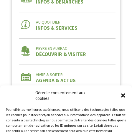
INFOS & DÉMARCHES
AU QUOTIDIEN
INFOS & SERVICES
PEYRE EN AUBRAC
DÉCOUVRIR & VISITER
VIVRE & SORTIR
AGENDA & ACTUS
Gérer le consentement aux
cookies
Pour offrir les meilleures expériences, nous utilisons des technologies telles que
les cookies pour stocker et/ou accéder aux informations des appareils. Le fait de
consentir à ces technologies nous permettra de traiter des données telles que le
comportement de navigation ou les ID uniques sur ce site. Le fait de ne pas
Tous droits réservés à la Commune de Peyre en
consentir ou de retirer son consentement peut avoir un effet négatif sur