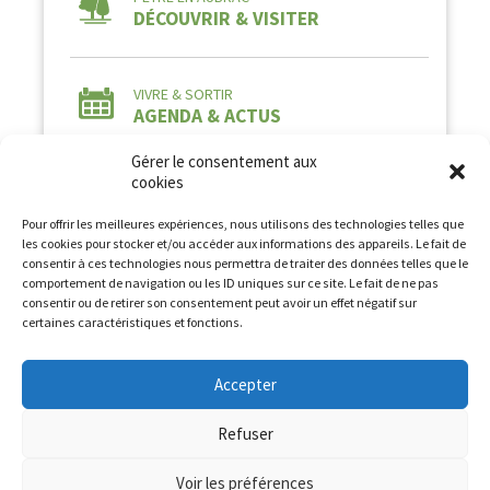
DÉCOUVRIR & VISITER
VIVRE & SORTIR
AGENDA & ACTUS
Gérer le consentement aux
cookies
Pour offrir les meilleures expériences, nous utilisons des technologies telles que
les cookies pour stocker et/ou accéder aux informations des appareils. Le fait de
consentir à ces technologies nous permettra de traiter des données telles que le
comportement de navigation ou les ID uniques sur ce site. Le fait de ne pas
Tous droits réservés à la Commune de Peyre en
consentir ou de retirer son consentement peut avoir un effet négatif sur
Aubrac2026 -
Mentions légales
-
Politique de
certaines caractéristiques et fonctions.
confidentialité
Conception et Développement :
AFA-Multimedia
Accepter
Refuser
Voir les préférences