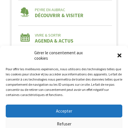
PEYRE EN AUBRAC
DÉCOUVRIR & VISITER
VIVRE & SORTIR
AGENDA & ACTUS
Gérer le consentement aux
cookies
Pour offrir les meilleures expériences, nous utilisons des technologies telles que
les cookies pour stocker et/ou accéder aux informations des appareils. Le fait de
consentir à ces technologies nous permettra de traiter des données telles que le
comportement de navigation ou les ID uniques sur ce site. Le fait de ne pas
Tous droits réservés à la Commune de Peyre en
consentir ou de retirer son consentement peut avoir un effet négatif sur
Aubrac2026 -
Mentions légales
-
Politique de
certaines caractéristiques et fonctions.
confidentialité
Conception et Développement :
AFA-Multimedia
Accepter
Refuser