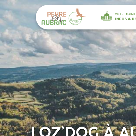
VOTRE MAIRIE
INFOS & 
LOZ’DOG À 