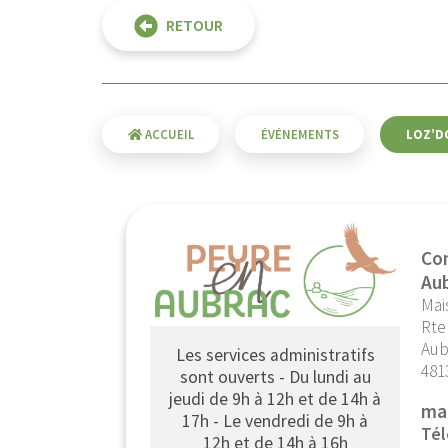
RETOUR
ACCUEIL
ÉVÉNEMENTS
LOZ’D
Co
Au
Mai
Rte
Aub
Les services administratifs
481
sont ouverts - Du lundi au
jeudi de 9h à 12h et de 14h à
ma
17h - Le vendredi de 9h à
Tél
12h et de 14h à 16h