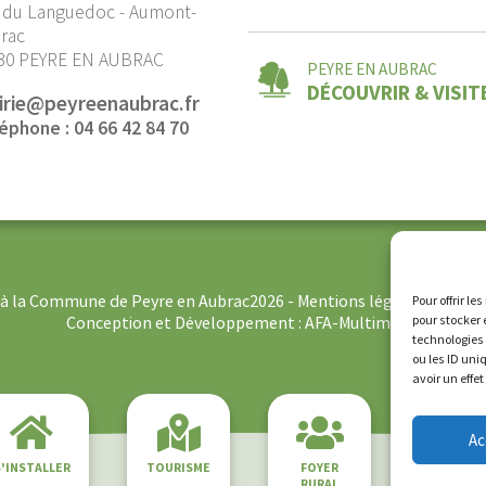
 du Languedoc - Aumont-
rac
30 PEYRE EN AUBRAC
PEYRE EN AUBRAC
DÉCOUVRIR & VISIT
irie@peyreenaubrac.fr
éphone : 04 66 42 84 70
s à la Commune de Peyre en Aubrac2026 -
Mentions légales
-
Politi
Pour offrir l
pour stocker 
Conception et Développement :
AFA-Multimedia
technologies
ou les ID uni
avoir un effe
Ac
'INSTALLER
TOURISME
FOYER
LE MUSÉ
RURAL