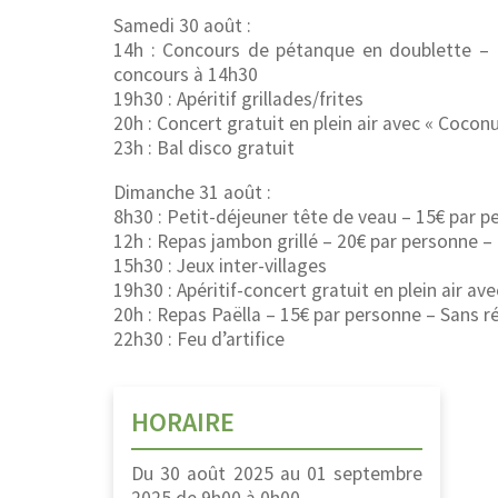
Samedi 30 août :
14h : Concours de pétanque en doublette – 
concours à 14h30
19h30 : Apéritif grillades/frites
20h : Concert gratuit en plein air avec « Coconu
23h : Bal disco gratuit
Dimanche 31 août :
8h30 : Petit-déjeuner tête de veau – 15€ par p
12h : Repas jambon grillé – 20€ par personne –
15h30 : Jeux inter-villages
19h30 : Apéritif-concert gratuit en plein air ave
20h : Repas Paëlla – 15€ par personne – Sans r
22h30 : Feu d’artifice
HORAIRE
Du
30 août 2025
au
01 septembre
2025
de
9h00
à
0h00