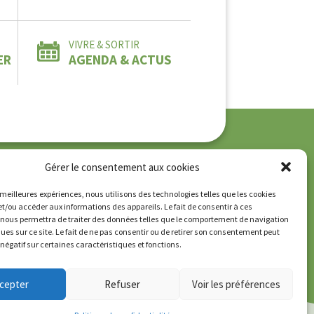
VIVRE & SORTIR
ER
AGENDA & ACTUS
Gérer le consentement aux cookies
que de confidentialité
es meilleures expériences, nous utilisons des technologies telles que les cookies
et/ou accéder aux informations des appareils. Le fait de consentir à ces
 nous permettra de traiter des données telles que le comportement de navigation
ques sur ce site. Le fait de ne pas consentir ou de retirer son consentement peut
t négatif sur certaines caractéristiques et fonctions.
cepter
Refuser
Voir les préférences
E
PLU