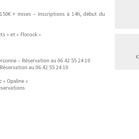
150€ + mises – Inscriptions à 14h, début du
ts » et « Florock »
c
ersonne – Réservation au 06 42 55 24 10
 Réservation au 06 42 55 24 10
c « Opaline »
éservations