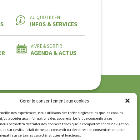
AU QUOTIDIEN
ES
INFOS & SERVICES
VIVRE & SORTIR
ER
AGENDA & ACTUS
Gérer le consentement aux cookies
que de confidentialité
es meilleures expériences, nous utilisons des technologies telles que les cookies
et/ou accéder aux informations des appareils. Le fait de consentir à ces
 nous permettra de traiter des données telles que le comportement de navigation
ques sur ce site. Le fait de ne pas consentir ou de retirer son consentement peut
t négatif sur certaines caractéristiques et fonctions.