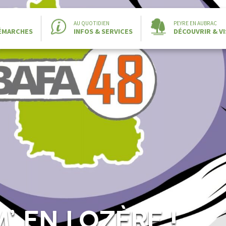
AU QUOTIDIEN
PEYRE EN AUBRAC
DÉMARCHES
INFOS & SERVICES
DÉCOUVRIR & VI
’ EN LOZÈRE !