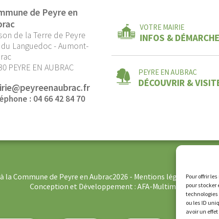
mmune de Peyre en
brac
VOTRE MAIRIE
son de la Terre de Peyre
INFOS & DÉMARCH
 du Languedoc - Aumont-
rac
30 PEYRE EN AUBRAC
PEYRE EN AUBRAC
DÉCOUVRIR & VISIT
irie@peyreenaubrac.fr
éphone : 04 66 42 84 70
s à la Commune de Peyre en Aubrac2026 -
Mentions légales
-
Politi
Pour offrir l
Conception et Développement :
AFA-Multimedia
pour stocker 
technologies
ou les ID uni
avoir un effe