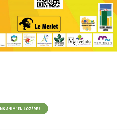
NS ANIM’ EN LOZÈRE !