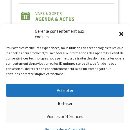
VIVRE & SORTIR
AGENDA & ACTUS
Gérer le consentement aux
cookies
Pour offrir les meilleures expériences, nous utilisons des technologies telles que
les cookies pour stocker et/ou accéder aux informations des appareils. Le fait de
consentir à ces technologies nous permettra de traiter des données telles que le
comportement de navigation ou les ID uniques sur ce site. Le fait de ne pas
Tous droits réservés à la Commune de Peyre en
consentir ou de retirer son consentement peut avoir un effet négatif sur
Aubrac2026 -
Mentions légales
-
Politique de
certaines caractéristiques et fonctions.
confidentialité
Conception et Développement :
AFA-Multimedia
Accepter
Refuser
Voir les préférences
CONTACT
S'INSTALLER
TOURISME
FOYER
RURAL
Politique de confidentialité